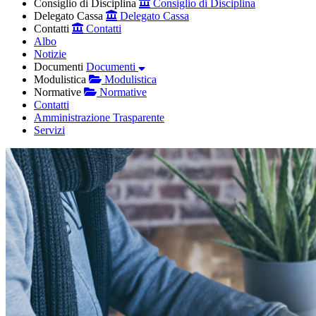
Consiglio di Disciplina
Consiglio di Disciplina
Delegato Cassa
Delegato Cassa
Contatti
Contatti
Albo
Notizie
Documenti
Documenti
Modulistica
Modulistica
Normative
Normative
Contatti
Amministrazione Trasparente
Servizi