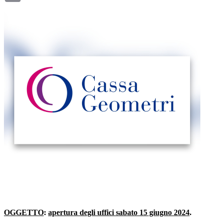
OGGETTO
:
apertura degli uffici sabato 15 giugno 2024
.