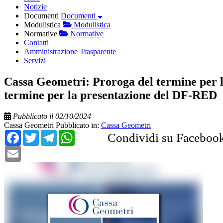
Notizie
Documenti
Documenti
Modulistica
Modulistica
Normative
Normative
Contatti
Amministrazione Trasparente
Servizi
Cassa Geometri: Proroga del termine per l
termine per la presentazione del DF-RED
Pubblicato il 02/10/2024
Cassa Geometri
Pubblicato in:
Cassa Geometri
Facebook
Twitter
Telegram
WhatsApp
Condividi su Faceboo
Email