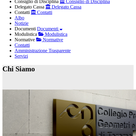
Consiglio di Disciplina
Consiglio di Disciplina
Delegato Cassa
Delegato Cassa
Contatti
Contatti
Albo
Notizie
Documenti
Documenti
Modulistica
Modulistica
Normative
Normative
Contatti
Amministrazione Trasparente
Servizi
Chi Siamo