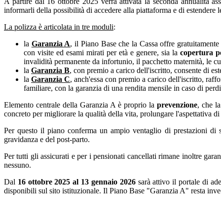
A partire dal 16 ottobre 2025 verrà attivata la seconda annualità ass
informarli della possibilità di accedere alla piattaforma e di estendere l
La polizza è articolata in tre moduli
:
la
Garanzia A
, il Piano Base che la Cassa offre gratuitamente a
con visite ed esami mirati per età e genere, sia la
copertura p
invalidità permanente da infortunio, il pacchetto maternità, le cu
la
Garanzia B
, con premio a carico dell'iscritto, consente di e
la
Garanzia C
, anch'essa con premio a carico dell'iscritto, ra
familiare, con la garanzia di una rendita mensile in caso di perdi
Elemento centrale della Garanzia A è proprio la
prevenzione
, che l
concreto per migliorare la qualità della vita, prolungare l'aspettativa di 
Per questo il piano conferma un ampio ventaglio di prestazioni di scr
gravidanza e del post-parto.
Per tutti gli assicurati e per i pensionati cancellati rimane inoltre ga
nessuno.
Dal
16 ottobre 2025 al 13 gennaio 2026
sarà attivo il portale di ad
disponibili sul sito istituzionale. Il Piano Base "Garanzia A" resta invec