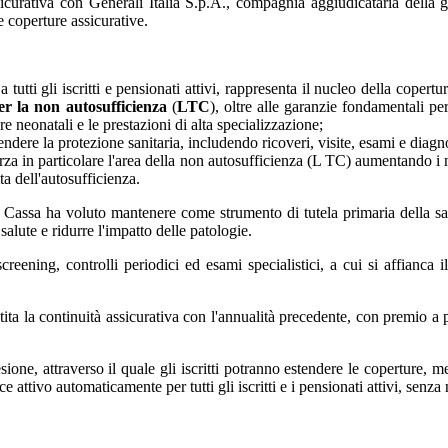
icurativa con Generali Italia S.p.A., compagnia aggiudicataria della ga
e coperture assicurative.
 tutti gli iscritti e pensionati attivi, rappresenta il nucleo della coper
er la non autosufficienza
(
LTC
), oltre alle garanzie fondamentali p
re neonatali e le prestazioni di alta specializzazione;
stendere la protezione sanitaria, includendo ricoveri, visite, esami e dia
fforza in particolare l'area della non autosufficienza (L TC) aumentando
ta dell'autosufficienza.
a Cassa ha voluto mantenere come strumento di tutela primaria della 
salute e ridurre l'impatto delle patologie.
eening, controlli periodici ed esami specialistici, a cui si affianca il
rantita la continuità assicurativa con l'annualità precedente, con premio a
esione, attraverso il quale gli iscritti potranno estendere le coperture, 
e attivo automaticamente per tutti gli iscritti e i pensionati attivi, senza