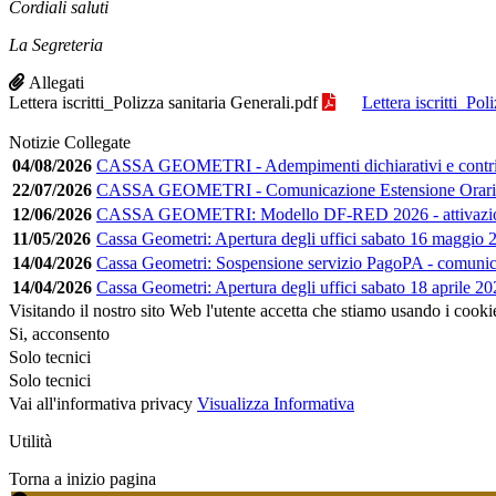
Cordiali saluti
La Segreteria
Allegati
Lettera iscritti_Polizza sanitaria Generali.pdf
Lettera iscritti_Pol
Notizie Collegate
04/08/2026
CASSA GEOMETRI - Adempimenti dichiarativi e contribu
22/07/2026
CASSA GEOMETRI - Comunicazione Estensione Orario
12/06/2026
CASSA GEOMETRI: Modello DF-RED 2026 - attivazion
11/05/2026
Cassa Geometri: Apertura degli uffici sabato 16 maggio 
14/04/2026
Cassa Geometri: Sospensione servizio PagoPA - comuni
14/04/2026
Cassa Geometri: Apertura degli uffici sabato 18 aprile 2
Visitando il nostro sito Web l'utente accetta che stiamo usando i cooki
Si, acconsento
Solo tecnici
Solo tecnici
Vai all'informativa privacy
Visualizza Informativa
Utilità
Torna a inizio pagina