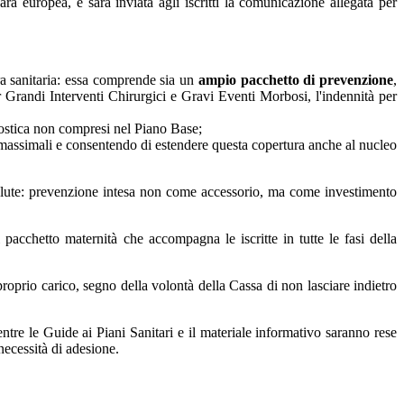
ra europea, e sarà inviata agli iscritti la comunicazione allegata per
tura sanitaria: essa comprende sia un
ampio pacchetto di prevenzione
,
er Grandi Interventi Chirurgici e Gravi Eventi Morbosi, l'indennità per
gnostica non compresi nel Piano Base;
 i massimali e consentendo di estendere questa copertura anche al nucleo
salute: prevenzione intesa non come accessorio, ma come investimento
 pacchetto maternità che accompagna le iscritte in tutte le fasi della
 proprio carico, segno della volontà della Cassa di non lasciare indietro
mentre le Guide ai Piani Sanitari e il materiale informativo saranno rese
 necessità di adesione.