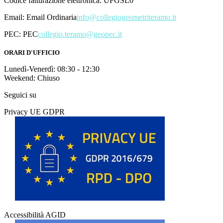
Codice fatturazione elettronica: UFGSL0
Email:
Email Ordinaria
info@collegiogeometriteramo.it
PEC:
PEC
collegio.teramo@geopec.it
ORARI D'UFFICIO
Lunedì-Venerdì: 08:30 - 12:30
Weekend: Chiuso
Seguici su
Privacy UE GDPR
Accessibilità AGID