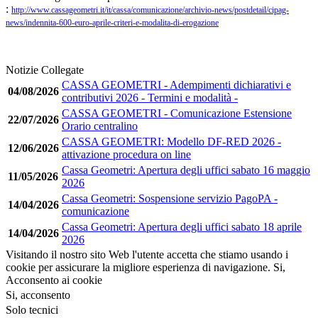
:
http://www.cassageometri.it/it/cassa/comunicazione/archivio-news/postdetail/cipag-
news/indennita-600-euro-aprile-criteri-e-modalita-di-erogazione
Notizie Collegate
CASSA GEOMETRI - Adempimenti dichiarativi e
04/08/2026
contributivi 2026 - Termini e modalità -
CASSA GEOMETRI - Comunicazione Estensione
22/07/2026
Orario centralino
CASSA GEOMETRI: Modello DF-RED 2026 -
12/06/2026
attivazione procedura on line
Cassa Geometri: Apertura degli uffici sabato 16 maggio
11/05/2026
2026
Cassa Geometri: Sospensione servizio PagoPA -
14/04/2026
comunicazione
Cassa Geometri: Apertura degli uffici sabato 18 aprile
14/04/2026
2026
Visitando il nostro sito Web l'utente accetta che stiamo usando i
cookie per assicurare la migliore esperienza di navigazione.
Si,
Acconsento ai cookie
Si, acconsento
Solo tecnici