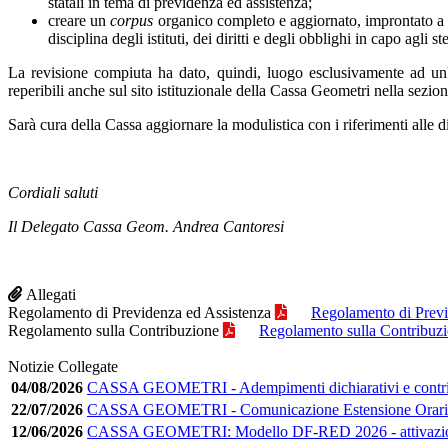
statali in tema di previdenza ed assistenza;
creare un
corpus
organico completo e aggiornato, improntato a cr
disciplina degli istituti, dei diritti e degli obblighi in capo agli s
La revisione compiuta ha dato, quindi, luogo esclusivamente ad un'att
reperibili anche sul sito istituzionale della Cassa Geometri nella se
Sarà cura della Cassa aggiornare la modulistica con i riferimenti alle di
Cordiali saluti
Il Delegato Cassa Geom. Andrea Cantoresi
Allegati
Regolamento di Previdenza ed Assistenza
Regolamento di Previ
Regolamento sulla Contribuzione
Regolamento sulla Contribuz
Notizie Collegate
04/08/2026
CASSA GEOMETRI - Adempimenti dichiarativi e contribu
22/07/2026
CASSA GEOMETRI - Comunicazione Estensione Orario
12/06/2026
CASSA GEOMETRI: Modello DF-RED 2026 - attivazion