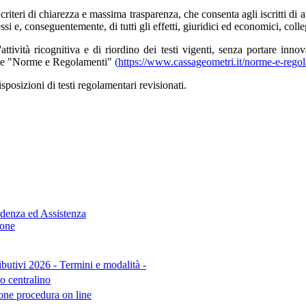
iteri di chiarezza e massima trasparenza, che consenta agli iscritti di 
tessi e, conseguentemente, di tutti gli effetti, giuridici ed economici, colle
ività ricognitiva e di riordino dei testi vigenti, senza portare innovaz
zione "Norme e Regolamenti"
(
https://www.cassageometri.it/norme-e-rego
sposizioni di testi regolamentari revisionati.
denza ed Assistenza
ione
tivi 2026 - Termini e modalità -
 centralino
e procedura on line