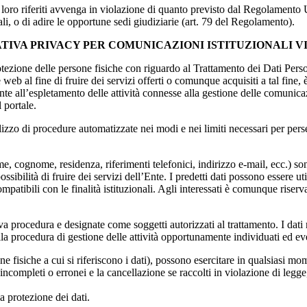
 a loro riferiti avvenga in violazione di quanto previsto dal Regolamento
li, o di adire le opportune sedi giudiziarie (art. 79 del Regolamento).
TIVA PRIVACY PER COMUNICAZIONI ISTITUZIONALI VI
ezione delle persone fisiche con riguardo al Trattamento dei Dati Personal
ale web al fine di fruire dei servizi offerti o comunque acquisiti a tal fi
nte all’espletamento delle attività connesse alla gestione delle comunica
l portale.
ilizzo di procedure automatizzate nei modi e nei limiti necessari per perse
nome, cognome, residenza, riferimenti telefonici, indirizzo e-mail, ecc.) so
ossibilità di fruire dei servizi dell’Ente. I predetti dati possono essere u
ompatibili con le finalità istituzionali. Agli interessati è comunque riserv
tiva procedura e designate come soggetti autorizzati al trattamento. I dati
nella procedura di gestione delle attività opportunamente individuati ed 
 fisiche a cui si riferiscono i dati), possono esercitare in qualsiasi moment
 incompleti o erronei e la cancellazione se raccolti in violazione di legge
la protezione dei dati.