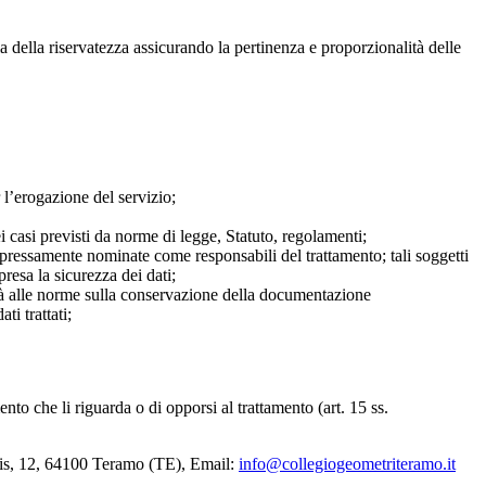
tela della riservatezza assicurando la pertinenza e proporzionalità delle
 l’erogazione del servizio;
ei casi previsti da norme di legge, Statuto, regolamenti;
espressamente nominate come responsabili del trattamento; tali soggetti
presa la sicurezza dei dati;
ità alle norme sulla conservazione della documentazione
ti trattati;
mento che li riguarda o di opporsi al trattamento (art. 15 ss.
tiis, 12, 64100 Teramo (TE), Email:
info@collegiogeometriteramo.it