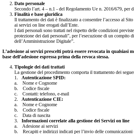
Dato personale
Secondo l’art. 4 – n.1 - del Regolamento Ue n. 2016/679, per dato
Finalità e base giuridica
Il trattamento dei dati è finalizzato a consentire l’accesso al Sit
ai servizi on line erogati dall’Ente.
I dati personali sono trattati nel rispetto delle condizioni previs
protezione dei dati personali”, per l’esecuzione di un compito di
dell’Amministrazione Digitale”.
L’adesione ai servizi prescelti potrà essere revocata in qualsiasi
base dell’adesione espressa prima della revoca stessa.
Tipologie dei dati trattati
La gestione del procedimento comporta il trattamento dei seguent
1.
Autenticazione SPID:
a. Nome e Cognome
b. Codice fiscale
c. Contatti: telefono, e-mail
2.
Autenticazione CIE:
a. Nome e Cognome
b. Codice fiscale
c. Data di nascita
3.
Informazioni correlate alla gestione dei Servizi on line
a. Adesione ai servizi
b. Recapiti e indirizzi indicati per l’invio delle comunicazioni 