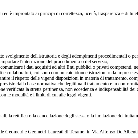
ali ed è improntato ai principi di correttezza, liceità, trasparenza e di tu
etto svolgimento dell'istruttoria e degli adempimenti procedimentali o per
 comportare l'interruzione del procedimento o del servizio;
 comunicare i dati acquisiti ad altri Enti pubblici o privati competenti, n
enti e collaboratori, cui sono comunicate idonee istruzioni o da imprese 
rantire il rispetto delle vigenti disposizioni in materia di trattamento, com
 previsto dalla base normativa che legittima il trattamento e in conform
ne verificata la stretta pertinenza, non eccedenza e indispensabilità dei da
con le modalità e i limiti di cui alle leggi vigenti.
ali, la rettifica o la cancellazione degli stessi o la limitazione del tratta
nciale Geometri e Geometri Laureati di Teramo, in Via Alfonso De Alben