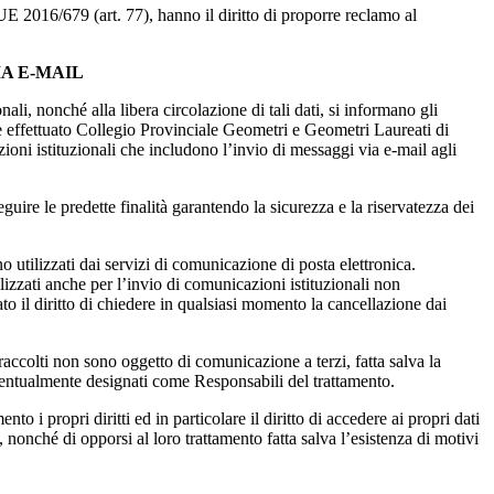
 UE 2016/679 (art. 77), hanno il diritto di proporre reclamo al
A E-MAIL
i, nonché alla libera circolazione di tali dati, si informano gli
ne, è effettuato Collegio Provinciale Geometri e Geometri Laureati di
zioni istituzionali che includono l’invio di messaggi via e-mail agli
guire le predette finalità garantendo la sicurezza e la riservatezza dei
no utilizzati dai servizi di comunicazione di posta elettronica.
tilizzati anche per l’invio di comunicazioni istituzionali non
ato il diritto di chiedere in qualsiasi momento la cancellazione dai
 raccolti non sono oggetto di comunicazione a terzi, fatta salva la
eventualmente designati come Responsabili del trattamento.
o i propri diritti ed in particolare il diritto di accedere ai propri dati
, nonché di opporsi al loro trattamento fatta salva l’esistenza di motivi