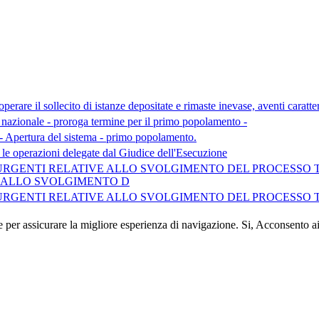
erare il sollecito di istanze depositate e rimaste inevase, aventi caratte
nazionale - proroga termine per il primo popolamento -
 Apertura del sistema - primo popolamento.
e operazioni delegate dal Giudice dell'Esecuzione
ISURE URGENTI RELATIVE ALLO SVOLGIMENTO DEL PROCESS
NE ALLO SVOLGIMENTO D
ISURE URGENTI RELATIVE ALLO SVOLGIMENTO DEL PROCESS
e per assicurare la migliore esperienza di navigazione.
Si, Acconsento a