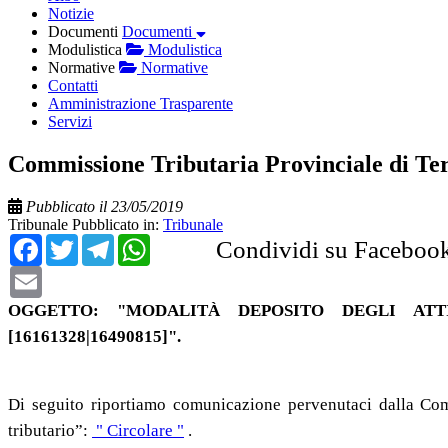
Notizie
Documenti
Documenti
Modulistica
Modulistica
Normative
Normative
Contatti
Amministrazione Trasparente
Servizi
Commissione Tributaria Provinciale di Ter
Pubblicato il 23/05/2019
Tribunale
Pubblicato in:
Tribunale
Facebook
Twitter
Telegram
WhatsApp
Condividi su Faceboo
Email
OGGETTO:
"MODALITÀ DEPOSITO DEGLI ATTI 
[16161328|16490815]".
Di seguito riportiamo comunicazione pervenutaci dalla
Com
tributario”:
" Circolare "
.