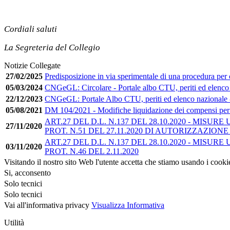
Cordiali saluti
La Segreteria del Collegio
Notizie Collegate
27/02/2025
Predisposizione in via sperimentale di una procedura per op
05/03/2024
CNGeGL: Circolare - Portale albo CTU, periti ed elenco 
22/12/2023
CNGeGL: Portale Albo CTU, periti ed elenco nazionale -
05/08/2021
DM 104/2021 - Modifiche liquidazione dei compensi per l
ART.27 DEL D.L. N.137 DEL 28.10.2020 - M
27/11/2020
PROT. N.51 DEL 27.11.2020 DI AUTORIZZAZIO
ART.27 DEL D.L. N.137 DEL 28.10.2020 - M
03/11/2020
PROT. N.46 DEL 2.11.2020
Visitando il nostro sito Web l'utente accetta che stiamo usando i cooki
Si, acconsento
Solo tecnici
Solo tecnici
Vai all'informativa privacy
Visualizza Informativa
Utilità