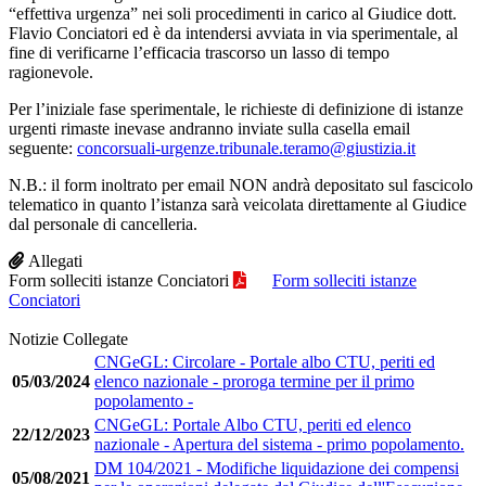
“effettiva urgenza” nei soli procedimenti in carico al Giudice dott.
Flavio Conciatori ed è da intendersi avviata in via sperimentale, al
fine di verificarne l’efficacia trascorso un lasso di tempo
ragionevole.
Per l’iniziale fase sperimentale, le richieste di definizione di istanze
urgenti rimaste inevase andranno inviate sulla casella email
seguente:
concorsuali-urgenze.tribunale.teramo@giustizia.it
N.B.: il form inoltrato per email NON andrà depositato sul fascicolo
telematico in quanto l’istanza sarà veicolata direttamente al Giudice
dal personale di cancelleria.
Allegati
Form solleciti istanze Conciatori
Form solleciti istanze
Conciatori
Notizie Collegate
CNGeGL: Circolare - Portale albo CTU, periti ed
05/03/2024
elenco nazionale - proroga termine per il primo
popolamento -
CNGeGL: Portale Albo CTU, periti ed elenco
22/12/2023
nazionale - Apertura del sistema - primo popolamento.
DM 104/2021 - Modifiche liquidazione dei compensi
05/08/2021