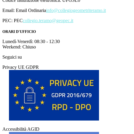
Codice fatturazione elettronica: UFGSL0
Email:
Email Ordinaria
info@collegiogeometriteramo.it
PEC:
PEC
collegio.teramo@geopec.it
ORARI D'UFFICIO
Lunedì-Venerdì: 08:30 - 12:30
Weekend: Chiuso
Seguici su
Privacy UE GDPR
Accessibilità AGID