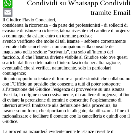
WhatsApp
Condividi su Whatsapp
Condividi
Email
tramite Email
Il Giudice Flavio Conciatori,
considerata la ricorrenza – da parte dei professionisti - di solleciti di
evasione di istanze o richieste, talora rivestite del carattere di urgenza
o comunque da esitare entro un termine preciso;
avendo verificato che molte di tali istanze – sebbene correttamente
lavorate dalle cancellerie - non compaiono sulla consolle del
magistrato nella sezione “scrivania”, ma solo all’interno del
fascicolo, sì che l’istanza diviene visibile al Giudice solo ove questi
scarichi dal flusso telematico l’intero fascicolo per altra ragione,
eventualità che si verifica, naturalmente, solo in particolari
contingenze;
ritenuto opportuno tentare di fornire ai professionisti che collaborano
con l’Ufficio un presidio che consenta a tutti di poter sottoporre
all’attenzione del Giudice l’esigenza di provvedere su una istanza
rivestita, in origine o successivamente, di carattere di urgenza, al fine
di evitare la perenzione di termini o consentire l’espletamento di
ulteriori attività finalizzate alla definizione della procedura, ha
trasmesso un form, che riportiamo in allegato, da utilizzare al fine di
razionalizzare e facilitare il contatto con la cancelleria e quindi con il
Giudice.
La procedura riguarderà evidentemente le istanze rivestite di