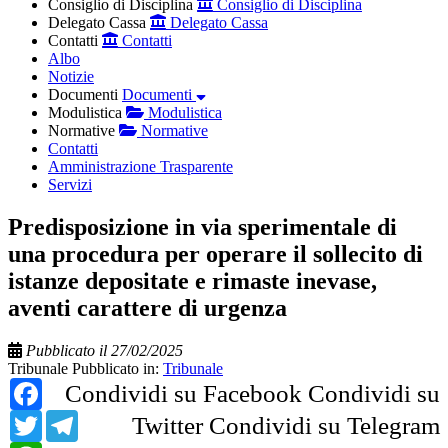
Consiglio di Disciplina
Consiglio di Disciplina
Delegato Cassa
Delegato Cassa
Contatti
Contatti
Albo
Notizie
Documenti
Documenti
Modulistica
Modulistica
Normative
Normative
Contatti
Amministrazione Trasparente
Servizi
Predisposizione in via sperimentale di
una procedura per operare il sollecito di
istanze depositate e rimaste inevase,
aventi carattere di urgenza
Pubblicato il 27/02/2025
Tribunale
Pubblicato in:
Tribunale
Facebook
Condividi su Facebook
Condividi su
Twitter
Telegram
Twitter
Condividi su Telegram