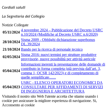
Cordiali saluti
La Segreteria del Collegio
Notizie Collegate
4 novembre 2024 – Pubblicazione del Decreto USRC
05/11/2024
n.10/2024 (Modifiche al Decreto USRC n.6/2020)
Sisma 2009 - Obblighi dichiarazione superbonus
28/10/2024
DL.39/2024
21/10/2024
Bando per la ricerca di personale tecnico
Sisma 2016: nuovi termini per strutture produttive
02/05/2024
provvisorie, nuove possibilità per attività agricole
Informazioni inerenti la presentazione delle domande di
contributo in forma completa (già prevista dall’art. 3,
05/04/2024
comma 1, OCSR 142/2023) e di completamento di
quelle semplificate.......
USRC - ELENCO OPERATORI ECONOMICI DA
05/04/2023
CONSULTARE PER AFFIDAMENTI DI SERVIZI
DI INGEGNERIA E ARCHITETTURA
Visitando il nostro sito Web l'utente accetta che stiamo usando i
cookie per assicurare la migliore esperienza di navigazione.
Si,
Acconsento ai cookie