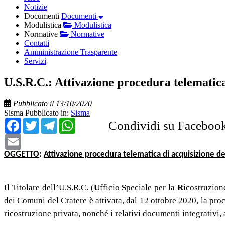
Notizie
Documenti
Documenti
Modulistica
Modulistica
Normative
Normative
Contatti
Amministrazione Trasparente
Servizi
U.S.R.C.: Attivazione procedura telematica
Pubblicato il 13/10/2020
Sisma
Pubblicato in:
Sisma
Facebook
Twitter
Telegram
WhatsApp
Condividi su Faceboo
Email
OGGETTO
:
Attivazione procedura telematica di acquisizione d
Il Titolare dell’U.S.R.C. (
U
fficio
S
peciale per la
R
icostruzion
dei Comuni del Cratere è attivata, dal 12 ottobre 2020, la pro
ricostruzione privata, nonché i relativi documenti integrativ