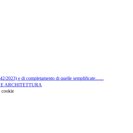
2/2023) e di completamento di quelle semplificate.......
A E ARCHITETTURA
i cookie