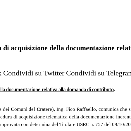
 di acquisizione della documentazione rela
k
Condividi su Twitter
Condividi su Telegra
ella documentazione relativa alla domanda di contributo
.
e dei
C
omuni del
C
ratere)
, Ing
. Fico Raffaello, comunica che
s
cedura di acquisizione telematica della documentazione inerente 
i, approvata con determina del Titolare USRC n. 757 del 09/10/20