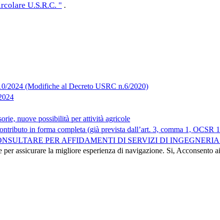
rcolare U.S.R.C. "
.
10/2024 (Modifiche al Decreto USRC n.6/2020)
/2024
rie, nuove possibilità per attività agricole
ontributo in forma completa (già prevista dall’art. 3, comma 1, OCSR 14
NSULTARE PER AFFIDAMENTI DI SERVIZI DI INGEGNERI
e per assicurare la migliore esperienza di navigazione.
Si, Acconsento a