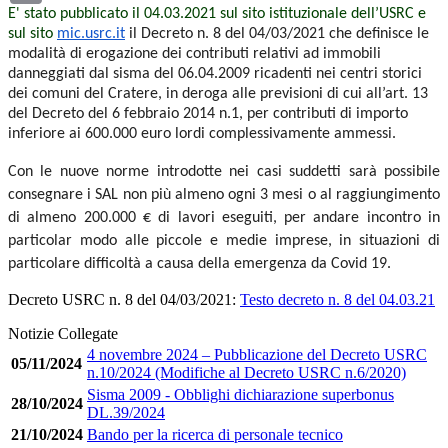
E' stato
pubblicato il 04.03.2021 sul sito istituzionale dell’USRC e
sul sito
mic.usrc.it
il Decreto n
.
8
del 04/03/2021
che definisce le
modalità di erogazione dei contributi relativi ad immobili
danneggiati dal sisma del 06.04.2009 ricadenti nei centri storici
dei comuni del Cratere, in deroga alle previsioni di cui all’art. 13
del Decreto del 6 febbraio 2014 n.1, per contributi di importo
inferiore ai 600.000 euro lordi complessivamente ammessi.
Con le nuove norme introdotte nei casi suddetti sarà possibile
consegnare i SAL non più almeno ogni 3 mesi o al raggiungimento
di almeno 200.000 € di lavori eseguiti, per andare incontro in
particolar modo alle piccole e medie imprese, in situazioni di
particolare difficoltà a causa della emergenza da Covid 19.
Decreto USRC n. 8 del 04/03/2021:
Testo decreto n. 8 del 04.03.21
Notizie Collegate
4 novembre 2024 – Pubblicazione del Decreto USRC
05/11/2024
n.10/2024 (Modifiche al Decreto USRC n.6/2020)
Sisma 2009 - Obblighi dichiarazione superbonus
28/10/2024
DL.39/2024
21/10/2024
Bando per la ricerca di personale tecnico