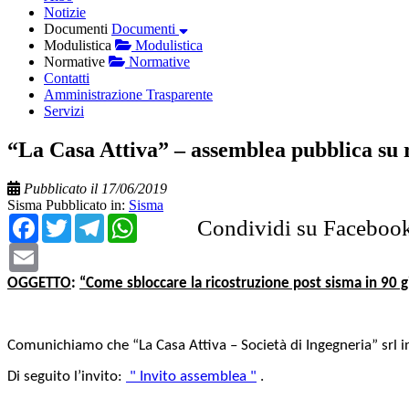
Notizie
Documenti
Documenti
Modulistica
Modulistica
Normative
Normative
Contatti
Amministrazione Trasparente
Servizi
“La Casa Attiva” – assemblea pubblica su r
Pubblicato il 17/06/2019
Sisma
Pubblicato in:
Sisma
Facebook
Twitter
Telegram
WhatsApp
Condividi su Faceboo
Email
OGGETTO
:
“Come sbloccare la ricostruzione post sisma in 90 
Comunichiamo che “
La Casa Attiva – Società di Ingegneria” srl i
Di seguito l’invito:
" Invito assemblea "
.