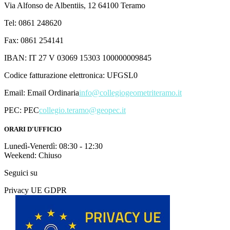
Via Alfonso de Albentiis, 12 64100 Teramo
Tel: 0861 248620
Fax: 0861 254141
IBAN: IT 27 V 03069 15303 100000009845
Codice fatturazione elettronica: UFGSL0
Email:
Email Ordinaria
info@collegiogeometriteramo.it
PEC:
PEC
collegio.teramo@geopec.it
ORARI D'UFFICIO
Lunedì-Venerdì: 08:30 - 12:30
Weekend: Chiuso
Seguici su
Privacy UE GDPR