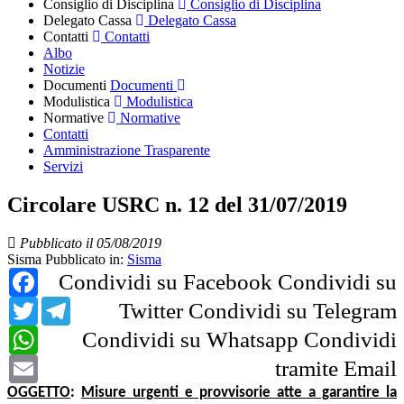
Consiglio di Disciplina
Consiglio di Disciplina
Delegato Cassa
Delegato Cassa
Contatti
Contatti
Albo
Notizie
Documenti
Documenti
Modulistica
Modulistica
Normative
Normative
Contatti
Amministrazione Trasparente
Servizi
Circolare USRC n. 12 del 31/07/2019
Pubblicato il 05/08/2019
Sisma
Pubblicato in:
Sisma
Facebook
Condividi su Facebook
Condividi su
Twitter
Telegram
Twitter
Condividi su Telegram
WhatsApp
Condividi su Whatsapp
Condividi
Email
tramite Email
OGGETTO
:
Misure urgenti e provvisorie atte a garantire la