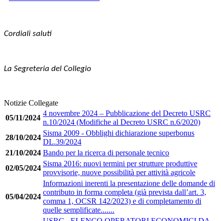
Cordiali saluti
La Segreteria del Collegio
Notizie Collegate
4 novembre 2024 – Pubblicazione del Decreto USRC
05/11/2024
n.10/2024 (Modifiche al Decreto USRC n.6/2020)
Sisma 2009 - Obblighi dichiarazione superbonus
28/10/2024
DL.39/2024
21/10/2024
Bando per la ricerca di personale tecnico
Sisma 2016: nuovi termini per strutture produttive
02/05/2024
provvisorie, nuove possibilità per attività agricole
Informazioni inerenti la presentazione delle domande di
contributo in forma completa (già prevista dall’art. 3,
05/04/2024
comma 1, OCSR 142/2023) e di completamento di
quelle semplificate.......
USRC - ELENCO OPERATORI ECONOMICI DA