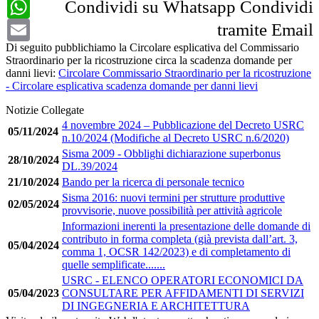
WhatsApp
Condividi su Whatsapp
Condividi
Email
tramite Email
Di seguito pubblichiamo la Circolare esplicativa del Commissario
Straordinario per la ricostruzione circa la scadenza domande per
danni lievi:
Circolare Commissario Straordinario per la ricostruzione
- Circolare esplicativa scadenza domande per danni lievi
Notizie Collegate
4 novembre 2024 – Pubblicazione del Decreto USRC
05/11/2024
n.10/2024 (Modifiche al Decreto USRC n.6/2020)
Sisma 2009 - Obblighi dichiarazione superbonus
28/10/2024
DL.39/2024
21/10/2024
Bando per la ricerca di personale tecnico
Sisma 2016: nuovi termini per strutture produttive
02/05/2024
provvisorie, nuove possibilità per attività agricole
Informazioni inerenti la presentazione delle domande di
contributo in forma completa (già prevista dall’art. 3,
05/04/2024
comma 1, OCSR 142/2023) e di completamento di
quelle semplificate.......
USRC - ELENCO OPERATORI ECONOMICI DA
05/04/2023
CONSULTARE PER AFFIDAMENTI DI SERVIZI
DI INGEGNERIA E ARCHITETTURA