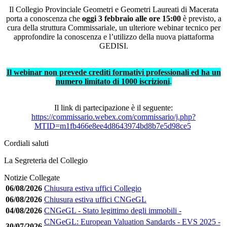
Il Collegio Provinciale Geometri e Geometri Laureati di Macerata
porta a conoscenza che
oggi 3 febbraio alle ore 15:00
è previsto, a
cura della struttura Commissariale, un ulteriore webinar tecnico per
approfondire la conoscenza e l’utilizzo della nuova piattaforma
GEDISI.
Il webinar non prevede crediti formativi professionali ed ha un
numero limitato di 1000 iscrizioni
.
Il link di partecipazione è il seguente:
https://commissario.webex.com/commissario/j.php?
MTID=m1fb466e8ee4d8643974bd8b7e5d98ce5
Cordiali saluti
La Segreteria del Collegio
Notizie Collegate
06/08/2026
Chiusura estiva uffici Collegio
06/08/2026
Chiusura estiva uffici CNGeGL
04/08/2026
CNGeGL - Stato legittimo degli immobili -
CNGeGL: European Valuation Sandards - EVS 2025 -
30/07/2026