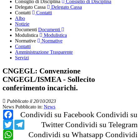
Consiglio di Disciplina
Consiglio di Disciplina
Delegato Cassa
Delegato Cassa
Contatti
Contatti
Albo
Notizie
Documenti
Documenti
Modulistica
Modulistica
Normative
Normative
Contatti
Amministrazione Trasparente
Servizi
CNGEGL: Convenzione
CNGEGL/ISMEA - Sollecito
conferimento incarichi.
Pubblicato il 20/10/2023
News
Pubblicato in:
News
Facebook
Condividi su Facebook
Condividi su
Twitter
Telegram
Twitter
Condividi su Telegram
WhatsApp
Condividi su Whatsapp
Condividi