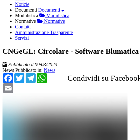
Notizie
Documenti
Documenti
Modulistica
Modulistica
Normative
Normative
Contatti
Amministrazione Trasparente
Servizi
CNGeGL: Circolare - Software Blumatica
Pubblicato il 09/03/2023
News
Pubblicato in:
News
Facebook
Twitter
Telegram
WhatsApp
Condividi su Faceboo
Email