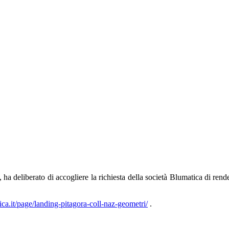
a deliberato di accogliere la richiesta della società Blumatica di render
ca.it/page/landing-pitagora-coll-naz-geometri/
.