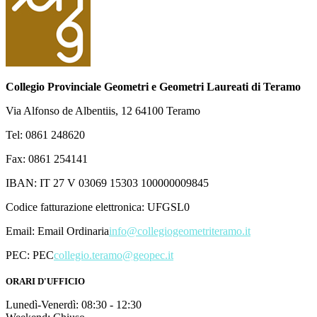
Collegio Provinciale Geometri e Geometri Laureati di Teramo
Via Alfonso de Albentiis, 12 64100 Teramo
Tel: 0861 248620
Fax: 0861 254141
IBAN: IT 27 V 03069 15303 100000009845
Codice fatturazione elettronica: UFGSL0
Email:
Email Ordinaria
info@collegiogeometriteramo.it
PEC:
PEC
collegio.teramo@geopec.it
ORARI D'UFFICIO
Lunedì-Venerdì: 08:30 - 12:30