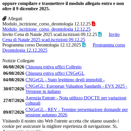
oppure compilare e trasmettere il modulo allegato entro e non
oltre il 9 dicembre 2025.
Allegati
Modulo_iscrizione_corso_deontologia 12.12.25
Modulo_iscrizione_corso_deontologia 12.12.25
Invito Cena di Natale 2025 scad.iscrizioni 09.12.25
Invito
Cena di Natale 2025 scad.iscrizioni 09.12.25
Programma corso Deontologia 12.12.2025
Programma corso
Deontologia 12.12.2025
Notizie Collegate
06/08/2026
Chiusura estiva uffici Collegio
06/08/2026
Chiusura estiva uffici CNGeGL
04/08/2026
CNGeGL - Stato legittimo degli immobili -
CNGeGL: European Valuation Sandards - EVS 2025 -
30/07/2026
Versione in italiano
Agenzia Entrate - Nota utilizzo DOCTE per variazioni
27/07/2026
colturali
CNGeGL - REV - Termine presentazione domande per
09/07/2026
sessione autunno 2026
Visitando il nostro sito Web l'utente accetta che stiamo usando i
cookie per assicurare la migliore esperienza di navigazione.
Si,