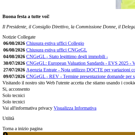
Buona festa a tutte voi!
Il Presidente, il Consiglio Direttivo, la Commissione Donne, il Deleg
Notizie Collegate
06/08/2026
Chiusura estiva uffici Collegio
06/08/2026
Chiusura estiva uffici CNGeGL
04/08/2026
CNGeGL - Stato legittimo degli immobili -
30/07/2026
CNGeGL: European Valuation Sandards - EVS 2025 - Ver
27/07/2026
Agenzia Entrate - Nota utilizzo DOCTE per variazioni co
09/07/2026
CNGeGL - REV - Termine presentazione domande per s
Visitando il nostro sito Web l'utente accetta che stiamo usando i cooki
Si, acconsento
Solo tecnici
Solo tecnici
Vai all'informativa privacy
Visualizza Informativa
Utilità
Torna a inizio pagina