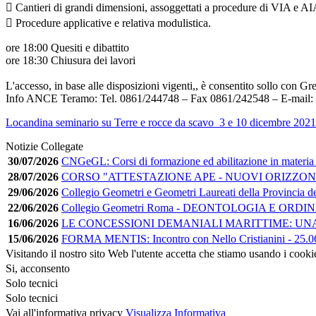
 Cantieri di grandi dimensioni, assoggettati a procedure di VIA e AIA
 Procedure applicative e relativa modulistica.
ore 18:00 Quesiti e dibattito
ore 18:30 Chiusura dei lavori
L'accesso, in base alle disposizioni vigenti,, è consentito sollo con Gr
Info ANCE Teramo: Tel. 0861/244748 – Fax 0861/242548 – E-mail: i
Locandina seminario su Terre e rocce da scavo_3 e 10 dicembre 2021
Notizie Collegate
30/07/2026
CNGeGL: Corsi di formazione ed abilitazione in materia
28/07/2026
CORSO "ATTESTAZIONE APE - NUOVI ORIZZONT
29/06/2026
Collegio Geometri e Geometri Laureati della Provincia d
22/06/2026
Collegio Geometri Roma - DEONTOLOGIA E ORD
16/06/2026
LE CONCESSIONI DEMANIALI MARITTIME: UNA GUI
15/06/2026
FORMA MENTIS: Incontro con Nello Cristianini - 25.06
Visitando il nostro sito Web l'utente accetta che stiamo usando i cooki
Si, acconsento
Solo tecnici
Solo tecnici
Vai all'informativa privacy
Visualizza Informativa