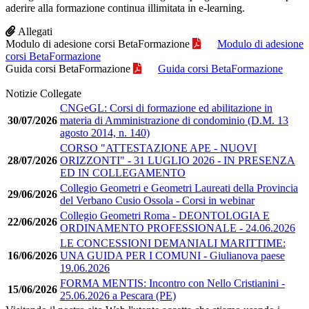
aderire alla formazione continua illimitata in e-learning.
Allegati
Modulo di adesione corsi BetaFormazione
Modulo di adesione
corsi BetaFormazione
Guida corsi BetaFormazione
Guida corsi BetaFormazione
Notizie Collegate
CNGeGL: Corsi di formazione ed abilitazione in
30/07/2026
materia di Amministrazione di condominio (D.M. 13
agosto 2014, n. 140)
CORSO "ATTESTAZIONE APE - NUOVI
28/07/2026
ORIZZONTI" - 31 LUGLIO 2026 - IN PRESENZA
ED IN COLLEGAMENTO
Collegio Geometri e Geometri Laureati della Provincia
29/06/2026
del Verbano Cusio Ossola - Corsi in webinar
Collegio Geometri Roma - DEONTOLOGIA E
22/06/2026
ORDINAMENTO PROFESSIONALE - 24.06.2026
LE CONCESSIONI DEMANIALI MARITTIME:
16/06/2026
UNA GUIDA PER I COMUNI - Giulianova paese
19.06.2026
FORMA MENTIS: Incontro con Nello Cristianini -
15/06/2026
25.06.2026 a Pescara (PE)