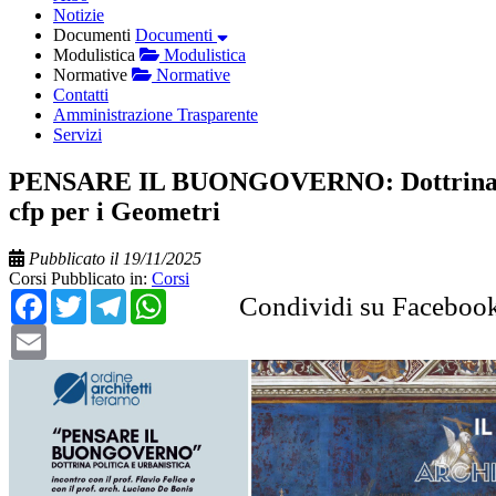
Notizie
Documenti
Documenti
Modulistica
Modulistica
Normative
Normative
Contatti
Amministrazione Trasparente
Servizi
PENSARE IL BUONGOVERNO: Dottrina Politi
cfp per i Geometri
Pubblicato il 19/11/2025
Corsi
Pubblicato in:
Corsi
Facebook
Twitter
Telegram
WhatsApp
Condividi su Faceboo
Email