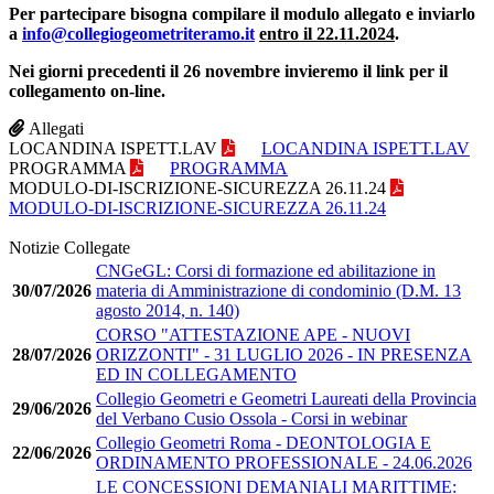
Per partecipare bisogna compilare il modulo allegato e inviarlo
a
info@collegiogeometriteramo.it
entro il 22.11.2024
.
Nei giorni precedenti il 26 novembre invieremo il link per il
collegamento on-line.
Allegati
LOCANDINA ISPETT.LAV
LOCANDINA ISPETT.LAV
PROGRAMMA
PROGRAMMA
MODULO-DI-ISCRIZIONE-SICUREZZA 26.11.24
MODULO-DI-ISCRIZIONE-SICUREZZA 26.11.24
Notizie Collegate
CNGeGL: Corsi di formazione ed abilitazione in
30/07/2026
materia di Amministrazione di condominio (D.M. 13
agosto 2014, n. 140)
CORSO "ATTESTAZIONE APE - NUOVI
28/07/2026
ORIZZONTI" - 31 LUGLIO 2026 - IN PRESENZA
ED IN COLLEGAMENTO
Collegio Geometri e Geometri Laureati della Provincia
29/06/2026
del Verbano Cusio Ossola - Corsi in webinar
Collegio Geometri Roma - DEONTOLOGIA E
22/06/2026
ORDINAMENTO PROFESSIONALE - 24.06.2026
LE CONCESSIONI DEMANIALI MARITTIME: