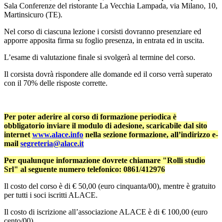
Sala Conferenze del ristorante La Vecchia Lampada, via Milano, 10,
Martinsicuro (TE).
Nel corso di ciascuna lezione i corsisti dovranno presenziare ed
apporre apposita firma su foglio presenza, in entrata ed in uscita.
L’esame di valutazione finale si svolgerà al termine del corso.
Il corsista dovrà rispondere alle domande ed il corso verrà superato
con il 70% delle risposte corrette.
Per poter aderire al corso di formazione periodica è
obbligatorio inviare il modulo di adesione, scaricabile dal sito
internet
www.alace.info
nella sezione formazione, all’indirizzo e-
mail
segreteria@alace.it
Per qualunque informazione dovrete chiamare "Rolli studio
Srl" al seguente numero telefonico: 0861/412976
Il costo del corso è di € 50,00 (euro cinquanta/00), mentre è gratuito
per tutti i soci iscritti ALACE.
Il costo di iscrizione all’associazione ALACE è di € 100,00 (euro
cento/00).