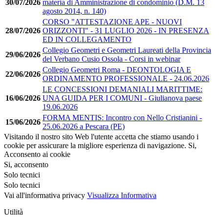
30/07/2026
materia di Amministrazione di condominio (D.M. 13
agosto 2014, n. 140)
CORSO "ATTESTAZIONE APE - NUOVI
28/07/2026
ORIZZONTI" - 31 LUGLIO 2026 - IN PRESENZA
ED IN COLLEGAMENTO
Collegio Geometri e Geometri Laureati della Provincia
29/06/2026
del Verbano Cusio Ossola - Corsi in webinar
Collegio Geometri Roma - DEONTOLOGIA E
22/06/2026
ORDINAMENTO PROFESSIONALE - 24.06.2026
LE CONCESSIONI DEMANIALI MARITTIME:
16/06/2026
UNA GUIDA PER I COMUNI - Giulianova paese
19.06.2026
FORMA MENTIS: Incontro con Nello Cristianini -
15/06/2026
25.06.2026 a Pescara (PE)
Visitando il nostro sito Web l'utente accetta che stiamo usando i
cookie per assicurare la migliore esperienza di navigazione.
Si,
Acconsento ai cookie
Si, acconsento
Solo tecnici
Solo tecnici
Vai all'informativa privacy
Visualizza Informativa
Utilità