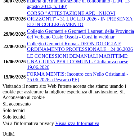
30/07/2026
materia di Amministrazione di condominio (D.M. 13
agosto 2014, n. 140)
CORSO "ATTESTAZIONE APE - NUOVI
28/07/2026
ORIZZONTI" - 31 LUGLIO 2026 - IN PRESENZA
ED IN COLLEGAMENTO
Collegio Geometri e Geometri Laureati della Provincia
29/06/2026
del Verbano Cusio Ossola - Corsi in webinar
Collegio Geometri Roma - DEONTOLOGIA E
22/06/2026
ORDINAMENTO PROFESSIONALE - 24.06.2026
LE CONCESSIONI DEMANIALI MARITTIME:
16/06/2026
UNA GUIDA PER I COMUNI - Giulianova paese
19.06.2026
FORMA MENTIS: Incontro con Nello Cristianini -
15/06/2026
25.06.2026 a Pescara (PE)
Visitando il nostro sito Web l'utente accetta che stiamo usando i
cookie per assicurare la migliore esperienza di navigazione.
Si,
Acconsento ai cookie
Si, acconsento
Solo tecnici
Solo tecnici
Vai all'informativa privacy
Visualizza Informativa
Utilità