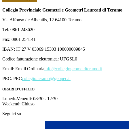
Collegio Provinciale Geometri e Geometri Laureati di Teramo
Via Alfonso de Albentiis, 12 64100 Teramo
Tel: 0861 248620
Fax: 0861 254141
IBAN: IT 27 V 03069 15303 100000009845
Codice fatturazione elettronica: UFGSL0
Email:
Email Ordinaria
info@collegiogeometriteramo.it
PEC:
PEC
collegio.teramo@geopec.it
ORARI D'UFFICIO
Lunedì-Venerdì: 08:30 - 12:30
Weekend: Chiuso
Seguici su