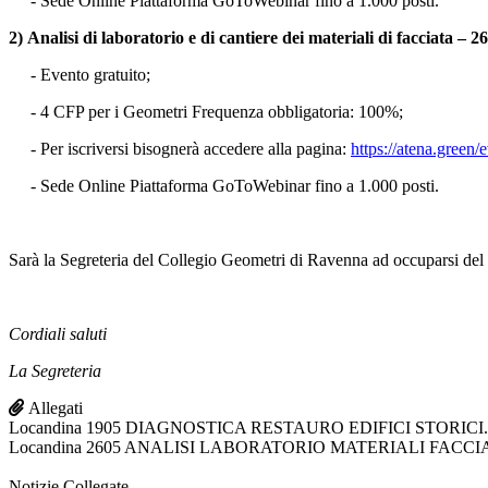
- Sede Online Piattaforma GoToWebinar fino a 1.000 posti.
2)
Analisi di laboratorio e di cantiere dei materiali di facciata –
- Evento gratuito;
- 4 CFP per i Geometri Frequenza obbligatoria: 100%;
- Per iscriversi bisognerà accedere alla pagina:
https://atena.green/
- Sede Online Piattaforma GoToWebinar fino a 1.000 posti.
Sarà la Segreteria del Collegio Geometri di Ravenna ad occuparsi de
Cordiali saluti
La Segreteria
Allegati
Locandina 1905 DIAGNOSTICA RESTAURO EDIFICI STORICI.p
Locandina 2605 ANALISI LABORATORIO MATERIALI FACCIAT
Notizie Collegate