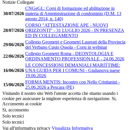
Notizie Collegate
CNGeGL: Corsi di formazione ed abilitazione in
30/07/2026
materia di Amministrazione di condominio (D.M. 13
agosto 2014, n. 140)
CORSO "ATTESTAZIONE APE - NUOVI
28/07/2026
ORIZZONTI" - 31 LUGLIO 2026 - IN PRESENZA
ED IN COLLEGAMENTO
Collegio Geometri e Geometri Laureati della Provincia
29/06/2026
del Verbano Cusio Ossola - Corsi in webinar
Collegio Geometri Roma - DEONTOLOGIA E
22/06/2026
ORDINAMENTO PROFESSIONALE - 24.06.2026
LE CONCESSIONI DEMANIALI MARITTIME:
16/06/2026
UNA GUIDA PER I COMUNI - Giulianova paese
19.06.2026
FORMA MENTIS: Incontro con Nello Cristianini -
15/06/2026
25.06.2026 a Pescara (PE)
Visitando il nostro sito Web l'utente accetta che stiamo usando i
cookie per assicurare la migliore esperienza di navigazione.
Si,
Acconsento ai cookie
Si, acconsento
Solo tecnici
Solo tecnici
Vai all'informativa privacy
Visualizza Informativa