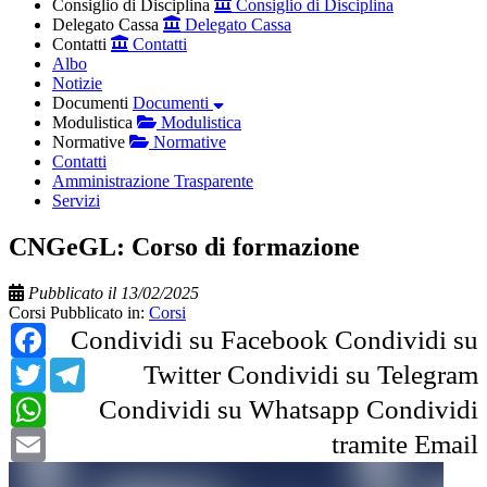
Consiglio di Disciplina
Consiglio di Disciplina
Delegato Cassa
Delegato Cassa
Contatti
Contatti
Albo
Notizie
Documenti
Documenti
Modulistica
Modulistica
Normative
Normative
Contatti
Amministrazione Trasparente
Servizi
CNGeGL: Corso di formazione
Pubblicato il 13/02/2025
Corsi
Pubblicato in:
Corsi
Facebook
Condividi su Facebook
Condividi su
Twitter
Telegram
Twitter
Condividi su Telegram
WhatsApp
Condividi su Whatsapp
Condividi
Email
tramite Email