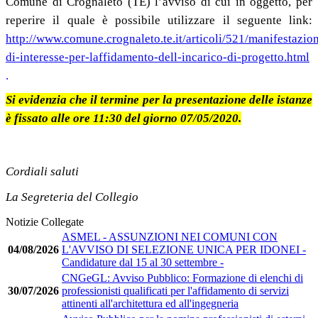
Comune di Crognaleto (TE) l’avviso di cui in oggetto, per
reperire il quale è possibile utilizzare il seguente link:
http://www.comune.crognaleto.te.it/articoli/521/manifestazio
di-interesse-per-laffidamento-dell-incarico-di-progetto.html
.
Si evidenzia che il termine per la presentazione delle istanze
è fissato alle ore 11:30 del giorno 07/05/2020.
Cordiali saluti
La Segreteria del Collegio
Notizie Collegate
ASMEL - ASSUNZIONI NEI COMUNI CON
04/08/2026
L'AVVISO DI SELEZIONE UNICA PER IDONEI -
Candidature dal 15 al 30 settembre -
CNGeGL: Avviso Pubblico: Formazione di elenchi di
30/07/2026
professionisti qualificati per l'affidamento di servizi
attinenti all'architettura ed all'ingegneria