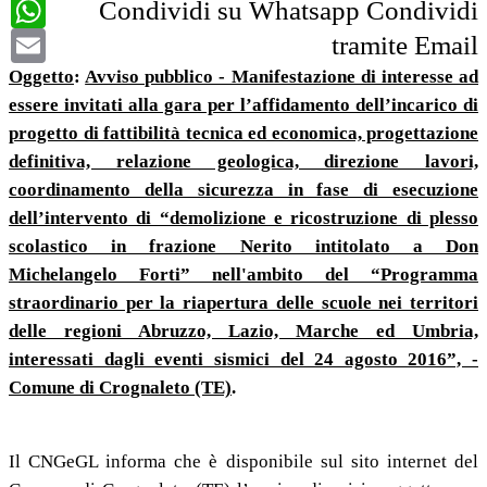
WhatsApp
Condividi su Whatsapp
Condividi
Email
tramite Email
Oggetto
:
Avviso pubblico - Manifestazione di interesse ad
essere invitati alla gara per l’affidamento dell’incarico di
progetto di fattibilità tecnica ed economica, progettazione
definitiva, relazione geologica, direzione lavori,
coordinamento della sicurezza in fase di esecuzione
dell’intervento di “demolizione e ricostruzione di plesso
scolastico in frazione Nerito intitolato a Don
Michelangelo Forti” nell'ambito del “Programma
straordinario per la riapertura delle scuole nei territori
delle regioni Abruzzo, Lazio, Marche ed Umbria,
interessati dagli eventi sismici del 24 agosto 2016”, -
Comune di Crognaleto (TE)
.
Il CNGeGL informa che è disponibile sul sito internet del