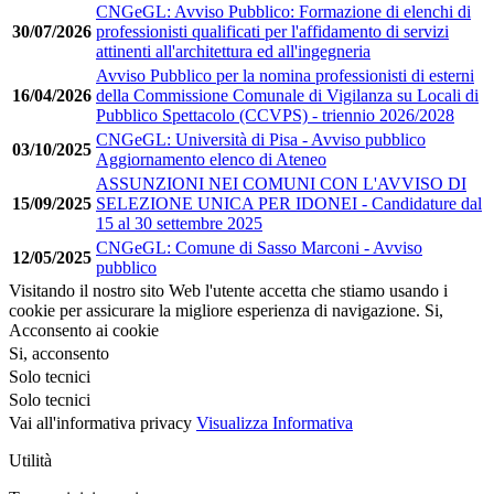
CNGeGL: Avviso Pubblico: Formazione di elenchi di
30/07/2026
professionisti qualificati per l'affidamento di servizi
attinenti all'architettura ed all'ingegneria
Avviso Pubblico per la nomina professionisti di esterni
16/04/2026
della Commissione Comunale di Vigilanza su Locali di
Pubblico Spettacolo (CCVPS) - triennio 2026/2028
CNGeGL: Università di Pisa - Avviso pubblico
03/10/2025
Aggiornamento elenco di Ateneo
ASSUNZIONI NEI COMUNI CON L'AVVISO DI
15/09/2025
SELEZIONE UNICA PER IDONEI - Candidature dal
15 al 30 settembre 2025
CNGeGL: Comune di Sasso Marconi - Avviso
12/05/2025
pubblico
Visitando il nostro sito Web l'utente accetta che stiamo usando i
cookie per assicurare la migliore esperienza di navigazione.
Si,
Acconsento ai cookie
Si, acconsento
Solo tecnici
Solo tecnici
Vai all'informativa privacy
Visualizza Informativa
Utilità