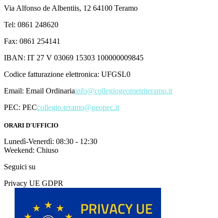
Via Alfonso de Albentiis, 12 64100 Teramo
Tel: 0861 248620
Fax: 0861 254141
IBAN: IT 27 V 03069 15303 100000009845
Codice fatturazione elettronica: UFGSL0
Email:
Email Ordinaria
info@collegiogeometriteramo.it
PEC:
PEC
collegio.teramo@geopec.it
ORARI D'UFFICIO
Lunedì-Venerdì: 08:30 - 12:30
Weekend: Chiuso
Seguici su
Privacy UE GDPR