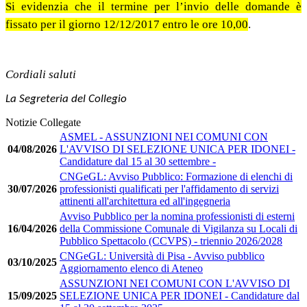
Si evidenzia che il termine per l’invio delle domande è
fissato per il giorno 12/12/2017 entro le ore 10,00
.
Cordiali saluti
La Segreteria del Collegio
Notizie Collegate
ASMEL - ASSUNZIONI NEI COMUNI CON
04/08/2026
L'AVVISO DI SELEZIONE UNICA PER IDONEI -
Candidature dal 15 al 30 settembre -
CNGeGL: Avviso Pubblico: Formazione di elenchi di
30/07/2026
professionisti qualificati per l'affidamento di servizi
attinenti all'architettura ed all'ingegneria
Avviso Pubblico per la nomina professionisti di esterni
16/04/2026
della Commissione Comunale di Vigilanza su Locali di
Pubblico Spettacolo (CCVPS) - triennio 2026/2028
CNGeGL: Università di Pisa - Avviso pubblico
03/10/2025
Aggiornamento elenco di Ateneo
ASSUNZIONI NEI COMUNI CON L'AVVISO DI
15/09/2025
SELEZIONE UNICA PER IDONEI - Candidature dal