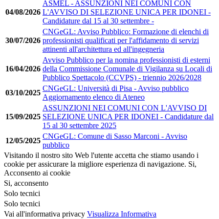
ASMEL - ASSUNZIONI NEI COMUNI CON
04/08/2026
L'AVVISO DI SELEZIONE UNICA PER IDONEI -
Candidature dal 15 al 30 settembre -
CNGeGL: Avviso Pubblico: Formazione di elenchi di
30/07/2026
professionisti qualificati per l'affidamento di servizi
attinenti all'architettura ed all'ingegneria
Avviso Pubblico per la nomina professionisti di esterni
16/04/2026
della Commissione Comunale di Vigilanza su Locali di
Pubblico Spettacolo (CCVPS) - triennio 2026/2028
CNGeGL: Università di Pisa - Avviso pubblico
03/10/2025
Aggiornamento elenco di Ateneo
ASSUNZIONI NEI COMUNI CON L'AVVISO DI
15/09/2025
SELEZIONE UNICA PER IDONEI - Candidature dal
15 al 30 settembre 2025
CNGeGL: Comune di Sasso Marconi - Avviso
12/05/2025
pubblico
Visitando il nostro sito Web l'utente accetta che stiamo usando i
cookie per assicurare la migliore esperienza di navigazione.
Si,
Acconsento ai cookie
Si, acconsento
Solo tecnici
Solo tecnici
Vai all'informativa privacy
Visualizza Informativa