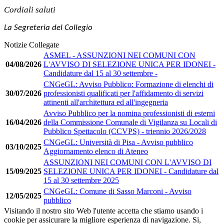
Cordiali saluti
La Segreteria del Collegio
Notizie Collegate
ASMEL - ASSUNZIONI NEI COMUNI CON
04/08/2026
L'AVVISO DI SELEZIONE UNICA PER IDONEI -
Candidature dal 15 al 30 settembre -
CNGeGL: Avviso Pubblico: Formazione di elenchi di
30/07/2026
professionisti qualificati per l'affidamento di servizi
attinenti all'architettura ed all'ingegneria
Avviso Pubblico per la nomina professionisti di esterni
16/04/2026
della Commissione Comunale di Vigilanza su Locali di
Pubblico Spettacolo (CCVPS) - triennio 2026/2028
CNGeGL: Università di Pisa - Avviso pubblico
03/10/2025
Aggiornamento elenco di Ateneo
ASSUNZIONI NEI COMUNI CON L'AVVISO DI
15/09/2025
SELEZIONE UNICA PER IDONEI - Candidature dal
15 al 30 settembre 2025
CNGeGL: Comune di Sasso Marconi - Avviso
12/05/2025
pubblico
Visitando il nostro sito Web l'utente accetta che stiamo usando i
cookie per assicurare la migliore esperienza di navigazione.
Si,