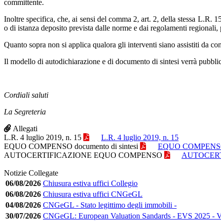
committente.
Inoltre specifica, che, ai sensi del comma 2, art. 2, della stessa L.R. 
o di istanza deposito prevista dalle norme e dai regolamenti regionali
Quanto sopra non si applica qualora gli interventi siano assistiti da co
Il modello di autodichiarazione e di documento di sintesi verrà pubblica
Cordiali saluti
La Segreteria
Allegati
L.R. 4 luglio 2019, n. 15
L.R. 4 luglio 2019, n. 15
EQUO COMPENSO documento di sintesi
EQUO COMPENSO do
AUTOCERTIFICAZIONE EQUO COMPENSO
AUTOCER
Notizie Collegate
06/08/2026
Chiusura estiva uffici Collegio
06/08/2026
Chiusura estiva uffici CNGeGL
04/08/2026
CNGeGL - Stato legittimo degli immobili -
30/07/2026
CNGeGL: European Valuation Sandards - EVS 2025 - Ver