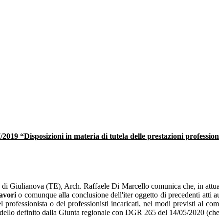
/2019 “Disposizioni in materia di tutela delle prestazioni professi
di Giulianova (TE), Arch. Raffaele Di Marcello comunica che, in attuaz
lavori
o comunque alla conclusione dell'iter oggetto di precedenti atti au
l professionista o dei professionisti incaricati, nei modi previsti al comm
ello definito dalla Giunta regionale con DGR 265 del 14/05/2020 (che si