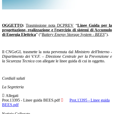
OGGETTO
:
Trasmissione nota DCPREV
“
Linee Guida per la
progettazione, realizzazione e l'esercizio di sistemi di Accumulo
di Energia Elettrica
” (“
Battery Energy Storage System - BEES
").
Il CNGeGL trasmette la nota pervenuta dal
Ministero dell'Interno
-
Dipartimento dei V.V.F.
–
Direzione Centrale per la Prevenzione e
la Sicurezza Tecnica
con allegate le linee guida di cui in oggetto.
Cordiali saluti
La Segreteria
Allegati
Prot.13395 - Linee guida BEES.pdf
Prot.13395 - Linee guida
BEES.pdf
Notizie Collegate