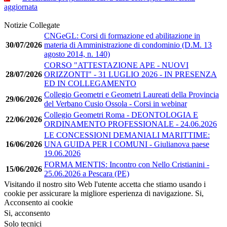
aggiornata
Notizie Collegate
CNGeGL: Corsi di formazione ed abilitazione in
30/07/2026
materia di Amministrazione di condominio (D.M. 13
agosto 2014, n. 140)
CORSO "ATTESTAZIONE APE - NUOVI
28/07/2026
ORIZZONTI" - 31 LUGLIO 2026 - IN PRESENZA
ED IN COLLEGAMENTO
Collegio Geometri e Geometri Laureati della Provincia
29/06/2026
del Verbano Cusio Ossola - Corsi in webinar
Collegio Geometri Roma - DEONTOLOGIA E
22/06/2026
ORDINAMENTO PROFESSIONALE - 24.06.2026
LE CONCESSIONI DEMANIALI MARITTIME:
16/06/2026
UNA GUIDA PER I COMUNI - Giulianova paese
19.06.2026
FORMA MENTIS: Incontro con Nello Cristianini -
15/06/2026
25.06.2026 a Pescara (PE)
Visitando il nostro sito Web l'utente accetta che stiamo usando i
cookie per assicurare la migliore esperienza di navigazione.
Si,
Acconsento ai cookie
Si, acconsento
Solo tecnici