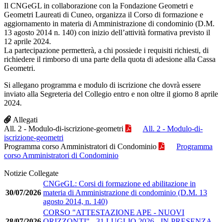
Il CNGeGL in collaborazione con la Fondazione Geometri e
Geometri Laureati di Cuneo, organizza il Corso di formazione e
aggiornamento in materia di Amministrazione di condominio (D.M.
13 agosto 2014 n. 140) con inizio dell’attività formativa previsto il
12 aprile 2024.
La partecipazione permetterà, a chi possiede i requisiti richiesti, di
richiedere il rimborso di una parte della quota di adesione alla Cassa
Geometri.
Si allegano programma e modulo di iscrizione che dovrà essere
inviato alla Segreteria del Collegio entro e non oltre il giorno 8 aprile
2024.
Allegati
All. 2 - Modulo-di-iscrizione-geometri
All. 2 - Modulo-di-
iscrizione-geometri
Programma corso Amministratori di Condominio
Programma
corso Amministratori di Condominio
Notizie Collegate
CNGeGL: Corsi di formazione ed abilitazione in
30/07/2026
materia di Amministrazione di condominio (D.M. 13
agosto 2014, n. 140)
CORSO "ATTESTAZIONE APE - NUOVI
28/07/2026
ORIZZONTI" - 31 LUGLIO 2026 - IN PRESENZA